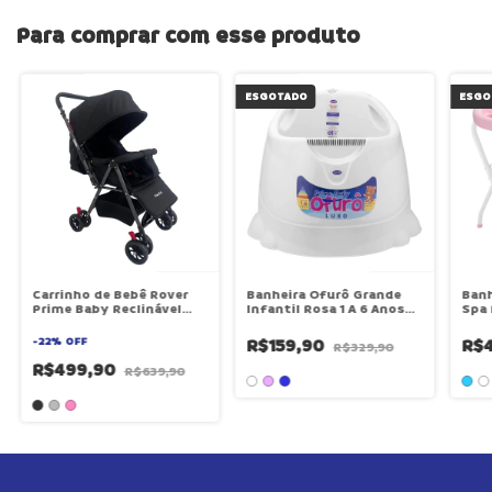
Para comprar com esse produto
ESGOTADO
ESGO
Carrinho de Bebê Rover
Banheira Ofurô Grande
Banh
Prime Baby Reclinável
Infantil Rosa 1 A 6 Anos
Spa 
Berço/Passeio até 22kg 8
Prime Baby Criança Bebê
Anti
Rodas Travas Seguro
Banho Terapêutico E
Acol
-
22
%
OFF
R$159,90
R$
R$329,90
Dobrável
Diversão Antiderrapante
Ergo
Assento Ergonômico
R$499,90
R$639,90