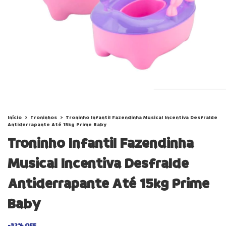
Início
>
Troninhos
>
Troninho Infantil Fazendinha Musical Incentiva Desfralde
Antiderrapante Até 15kg Prime Baby
Troninho Infantil Fazendinha
Musical Incentiva Desfralde
Antiderrapante Até 15kg Prime
Baby
-
32
%
OFF