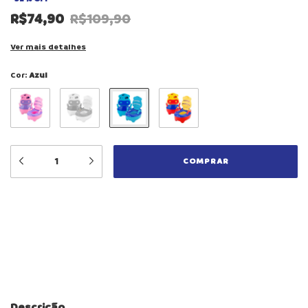
R$74,90
R$109,90
Ver mais detalhes
Cor:
Azul
Meios de envio
ALTERAR CEP
Entregas para o CEP:
CALCULAR
Descrição