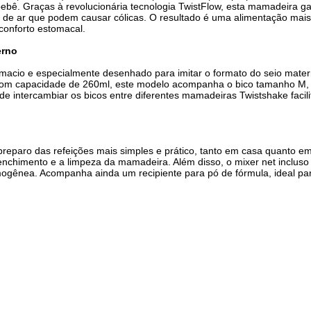
ebê. Graças à revolucionária tecnologia TwistFlow, esta mamadeira ga
 de ar que podem causar cólicas. O resultado é uma alimentação mais 
conforto estomacal.
erno
e macio e especialmente desenhado para imitar o formato do seio mat
 Com capacidade de 260ml, este modelo acompanha o bico tamanho M, 
 de intercambiar os bicos entre diferentes mamadeiras Twistshake facil
o preparo das refeições mais simples e prático, tanto em casa quanto e
 enchimento e a limpeza da mamadeira. Além disso, o mixer net incluso
gênea. Acompanha ainda um recipiente para pó de fórmula, ideal para 