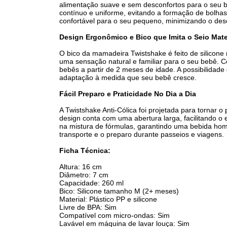
alimentação suave e sem desconfortos para o seu b
contínuo e uniforme, evitando a formação de bolhas
confortável para o seu pequeno, minimizando o des
Design Ergonômico e Bico que Imita o Seio Mat
O bico da mamadeira Twistshake é feito de silicon
uma sensação natural e familiar para o seu bebê.
bebês a partir de 2 meses de idade. A possibilidade
adaptação à medida que seu bebê cresce.
Fácil Preparo e Praticidade No Dia a Dia
A Twistshake Anti-Cólica foi projetada para tornar 
design conta com uma abertura larga, facilitando o
na mistura de fórmulas, garantindo uma bebida homo
transporte e o preparo durante passeios e viagens.
Ficha Técnica:
Altura: 16 cm
Diâmetro: 7 cm
Capacidade: 260 ml
Bico: Silicone tamanho M (2+ meses)
Material: Plástico PP e silicone
Livre de BPA: Sim
Compatível com micro-ondas: Sim
Lavável em máquina de lavar louça: Sim