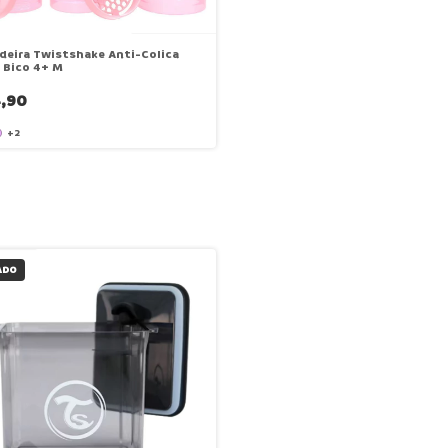
eira Twistshake Anti-Colica
 Bico 4+ M
,90
+2
ADO