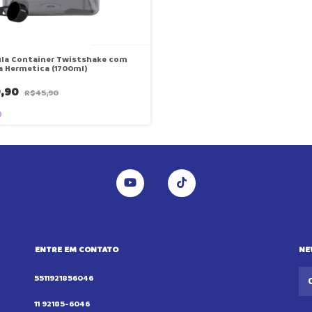
la Container Twistshake com
 Hermetica (1700ml)
9,90
R$45,90
ENTRE EM CONTATO
NE
5511921856046
11 92185-6046