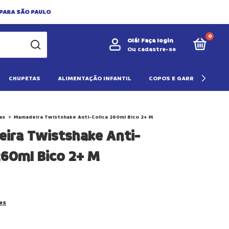
 PARA SÃO PAULO
0
Olá!
Faça login
Ou cadastre-se
CHUPETAS
ALIMENTAÇÃO INFANTIL
COPOS E GARRAFAS
as
>
Mamadeira Twistshake Anti-Colica 260ml Bico 2+ M
ira Twistshake Anti-
260ml Bico 2+ M
es