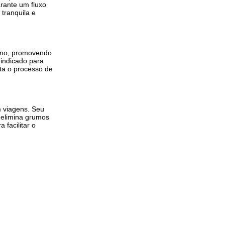
rante um fluxo
tranquila e
erno, promovendo
indicado para
ita o processo de
m viagens. Seu
 elimina grumos
facilitar o