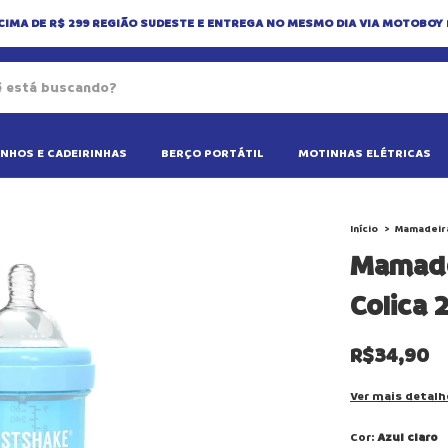
CIMA DE R$ 299 REGIÃO SUDESTE E ENTREGA NO MESMO DIA VIA MOTOBOY
NHOS E CADEIRINHAS
BERÇO PORTÁTIL
MOTINHAS ELÉTRICAS
Início
>
Mamadeir
Mamade
Colica 
R$34,90
Ver mais detalh
Cor:
Azul claro