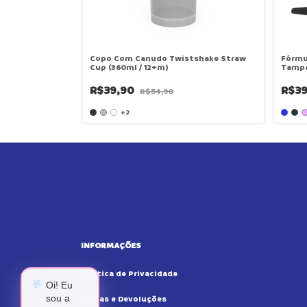
Copo Com Canudo Twistshake Straw
Fórmu
Cup (360ml / 12+m)
Tampa
R$39,90
R$3
R$54,90
+2
INFORMAÇÕES
Politica de Privacidade
💬
Oi! Eu
sou a
Trocas e Devoluções