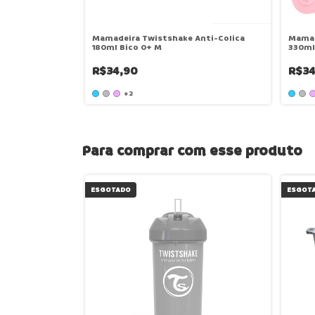
Mamadeira Twistshake Anti-Colica
Mamad
180ml Bico 0+ M
330ml
R$34,90
R$34
+2
Para comprar com esse produto
ESGOTADO
ESGOT