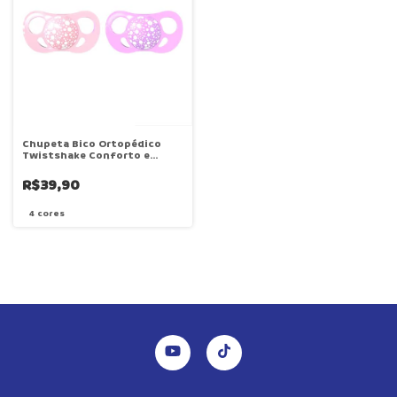
Chupeta Bico Ortopédico
Twistshake Conforto e
Segurança 6+ Meses Silicone
Suave
R$39,90
4 cores