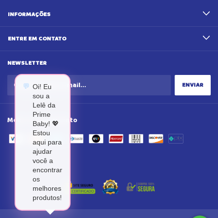
INFORMAÇÕES
ENTRE EM CONTATO
NEWSLETTER
💬
Oi! Eu
sou a
Lelê da
Prime
Meios de pagamento
Baby! 💖
Estou
aqui para
ajudar
você a
encontrar
os
melhores
produtos!